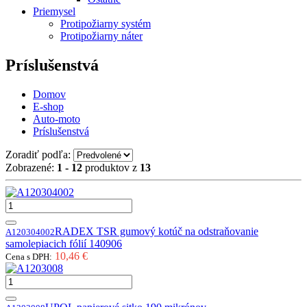
Priemysel
Protipožiarny systém
Protipožiarny náter
Príslušenstvá
Domov
E-shop
Auto-moto
Príslušenstvá
Zoradiť podľa:
Zobrazené:
1 - 12
produktov z
13
RADEX TSR gumový kotúč na odstraňovanie
A120304002
samolepiacich fólií 140906
10,46 €
Cena s DPH: