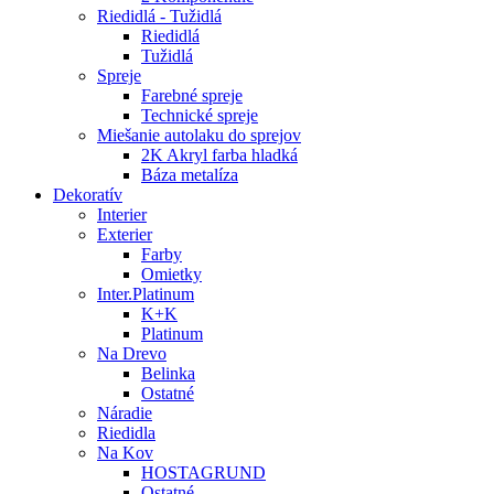
Riedidlá - Tužidlá
Riedidlá
Tužidlá
Spreje
Farebné spreje
Technické spreje
Miešanie autolaku do sprejov
2K Akryl farba hladká
Báza metalíza
Dekoratív
Interier
Exterier
Farby
Omietky
Inter.Platinum
K+K
Platinum
Na Drevo
Belinka
Ostatné
Náradie
Riedidla
Na Kov
HOSTAGRUND
Ostatné