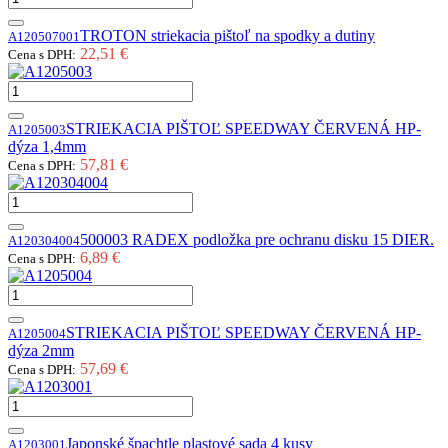
TROTON striekacia pištoľ na spodky a dutiny
A120507001
22,51 €
Cena s DPH:
STRIEKACIA PIŠTOĽ SPEEDWAY ČERVENÁ HP-
A1205003
dýza 1,4mm
57,81 €
Cena s DPH:
500003 RADEX podložka pre ochranu disku 15 DIER.
A120304004
6,89 €
Cena s DPH:
STRIEKACIA PIŠTOĽ SPEEDWAY ČERVENÁ HP-
A1205004
dýza 2mm
57,69 €
Cena s DPH:
Japonské špachtle plastové sada 4 kusy
A1203001