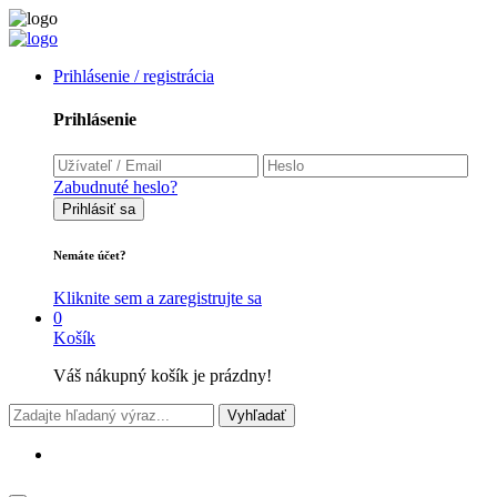
Prihlásenie / registrácia
Prihlásenie
Zabudnuté heslo?
Prihlásiť sa
Nemáte účet?
Kliknite sem a zaregistrujte sa
0
Košík
Váš nákupný košík je prázdny!
Vyhľadať