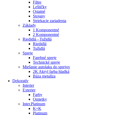
Filtre
Leštičky
Ostatné
Stojany
Striekacie zariadenia
Základy
1 Komponentné
2 Komponentné
Riedidlá - Tužidlá
Riedidlá
Tužidlá
Spreje
Farebné spreje
Technické spreje
Miešanie autolaku do sprejov
2K Akryl farba hladká
Báza metalíza
Dekoratív
Interier
Exterier
Farby
Omietky
Inter.Platinum
K+K
Platinum