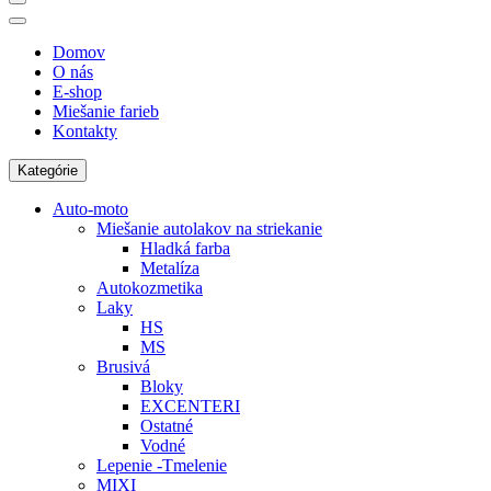
Domov
O nás
E-shop
Miešanie farieb
Kontakty
Kategórie
Auto-moto
Miešanie autolakov na striekanie
Hladká farba
Metalíza
Autokozmetika
Laky
HS
MS
Brusivá
Bloky
EXCENTERI
Ostatné
Vodné
Lepenie -Tmelenie
MIXI