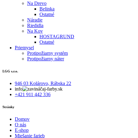
Na Drevo
Belinka
Ostatné
Náradie
Riedidla
Na Kov
HOSTAGRUND
Ostatné
Priemysel
Protipožiarny systém
Protipožiarny náter
LGG s.r.o.
946 03 Kolárovo, Rábska 22
info
aj-farby.sk
+421 911 442 336
Stránky
Domov
O nás
E-shop
Miešanie farieb