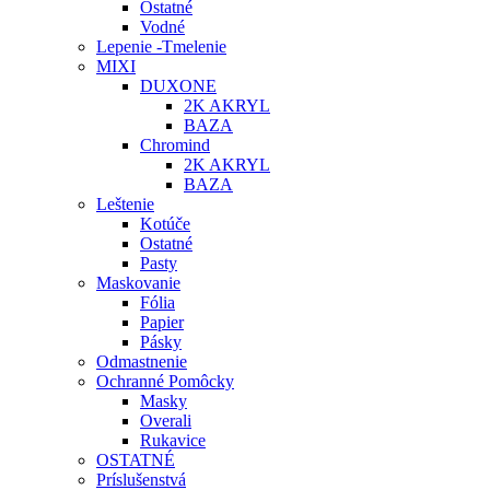
Ostatné
Vodné
Lepenie -Tmelenie
MIXI
DUXONE
2K AKRYL
BAZA
Chromind
2K AKRYL
BAZA
Leštenie
Kotúče
Ostatné
Pasty
Maskovanie
Fólia
Papier
Pásky
Odmastnenie
Ochranné Pomôcky
Masky
Overali
Rukavice
OSTATNÉ
Príslušenstvá