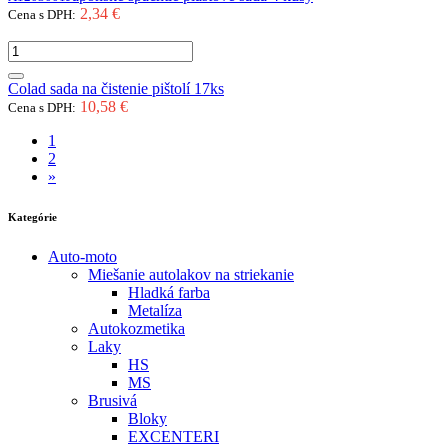
2,34 €
Cena s DPH:
Colad sada na čistenie pištolí 17ks
10,58 €
Cena s DPH:
1
2
»
Kategórie
Auto-moto
Miešanie autolakov na striekanie
Hladká farba
Metalíza
Autokozmetika
Laky
HS
MS
Brusivá
Bloky
EXCENTERI