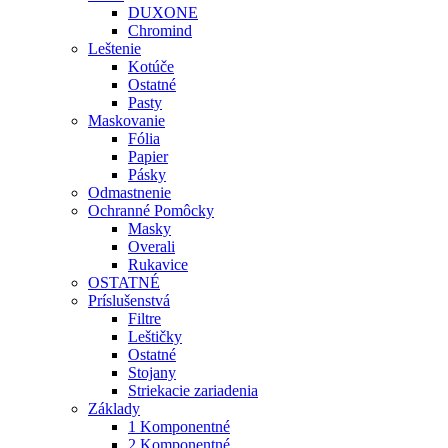
DUXONE
Chromind
Leštenie
Kotúče
Ostatné
Pasty
Maskovanie
Fólia
Papier
Pásky
Odmastnenie
Ochranné Pomôcky
Masky
Overali
Rukavice
OSTATNÉ
Príslušenstvá
Filtre
Leštičky
Ostatné
Stojany
Striekacie zariadenia
Základy
1 Komponentné
2 Komponentné