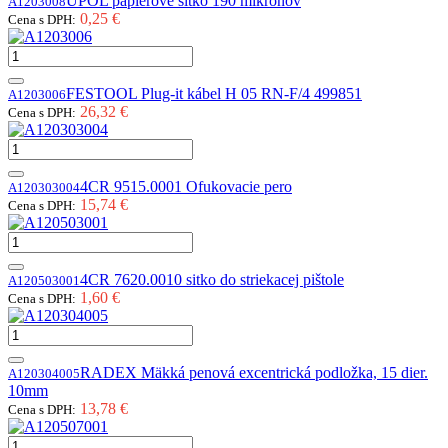
UPOL papierové sitko 190 mikrónov
A1203008
0,25 €
Cena s DPH:
FESTOOL Plug-it kábel H 05 RN-F/4 499851
A1203006
26,32 €
Cena s DPH:
4CR 9515.0001 Ofukovacie pero
A120303004
15,74 €
Cena s DPH:
4CR 7620.0010 sitko do striekacej pištole
A120503001
1,60 €
Cena s DPH:
RADEX Mäkká penová excentrická podložka, 15 dier.
A120304005
10mm
13,78 €
Cena s DPH: