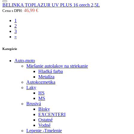
BELINKA TOPLAZUR UV PLUS 16 orech 2,5L
46,99 €
Cena s DPH:
1
2
3
»
Kategórie
Auto-moto
Miešanie autolakov na striekanie
Hladká farba
Metalíza
Autokozmetika
Laky
HS
MS
Brusivá
Bloky
EXCENTERI
Ostatné
Vodné
Lepenie -Tmelenie