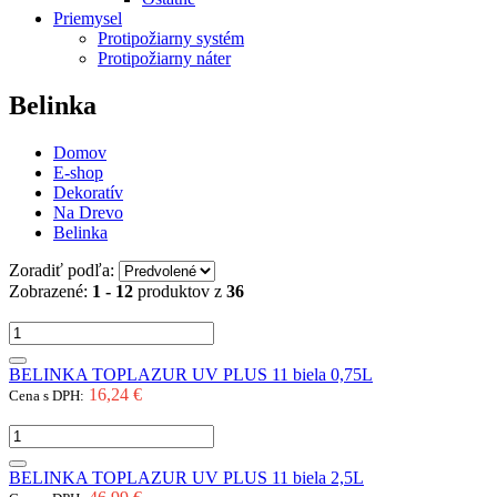
Priemysel
Protipožiarny systém
Protipožiarny náter
Belinka
Domov
E-shop
Dekoratív
Na Drevo
Belinka
Zoradiť podľa:
Zobrazené:
1 - 12
produktov z
36
BELINKA TOPLAZUR UV PLUS 11 biela 0,75L
16,24 €
Cena s DPH:
BELINKA TOPLAZUR UV PLUS 11 biela 2,5L