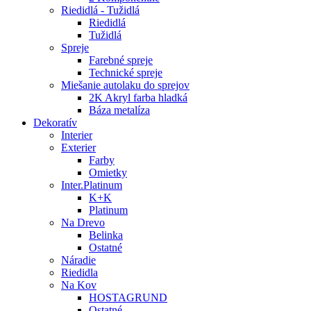
Riedidlá - Tužidlá
Riedidlá
Tužidlá
Spreje
Farebné spreje
Technické spreje
Miešanie autolaku do sprejov
2K Akryl farba hladká
Báza metalíza
Dekoratív
Interier
Exterier
Farby
Omietky
Inter.Platinum
K+K
Platinum
Na Drevo
Belinka
Ostatné
Náradie
Riedidla
Na Kov
HOSTAGRUND
Ostatné