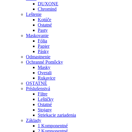
DUXONE
Chromind
Leštenie
Kotúče
Ostatné
Pasty
Maskovanie
Fólia
Papier
Pásky
Odmastnenie
Ochranné Pomôcky
Masky
Overali
Rukavice
OSTATNÉ
Príslušenstvá
Filtre
Leštičky
Ostatné
Stojany
Striekacie zariadenia
Základy
1 Komponentné
2 Komponentné