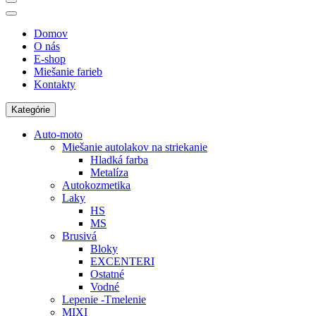
Domov
O nás
E-shop
Miešanie farieb
Kontakty
Kategórie
Auto-moto
Miešanie autolakov na striekanie
Hladká farba
Metalíza
Autokozmetika
Laky
HS
MS
Brusivá
Bloky
EXCENTERI
Ostatné
Vodné
Lepenie -Tmelenie
MIXI