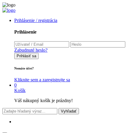
Prihlásenie / registrácia
Prihlásenie
Zabudnuté heslo?
Prihlásiť sa
Nemáte účet?
Kliknite sem a zaregistrujte sa
0
Košík
Váš nákupný košík je prázdny!
Vyhľadať