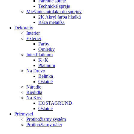
Farebné spreje
Technické spreje
Miešanie autolaku do sprejov
2K Akryl farba hladká
Báza metalíza
Dekoratív
Interier
Exterier
Farby
Omietky
Inter.Platinum
K+K
Platinum
Na Drevo
Belinka
Ostatné
Náradie
Riedidla
Na Kov
HOSTAGRUND
Ostatné
Priemysel
Protipožiarny systém
Protipožiarny náter