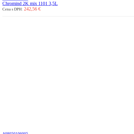
Chromind 2K mix 1101 3,5L
242,56 €
Cena s DPH:
A08050106005