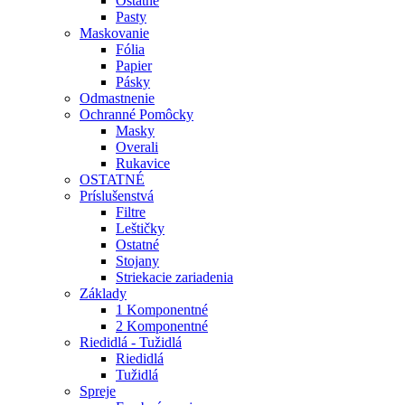
Ostatné
Pasty
Maskovanie
Fólia
Papier
Pásky
Odmastnenie
Ochranné Pomôcky
Masky
Overali
Rukavice
OSTATNÉ
Príslušenstvá
Filtre
Leštičky
Ostatné
Stojany
Striekacie zariadenia
Základy
1 Komponentné
2 Komponentné
Riedidlá - Tužidlá
Riedidlá
Tužidlá
Spreje