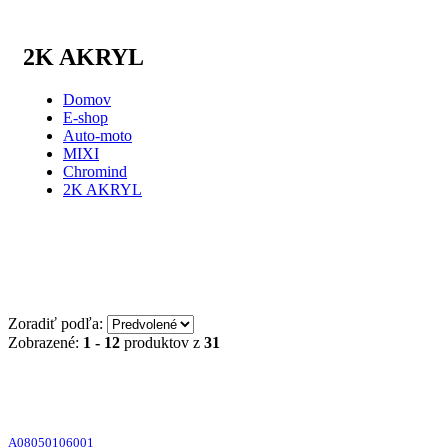
2K AKRYL
Domov
E-shop
Auto-moto
MIXI
Chromind
2K AKRYL
Zoradiť podľa:
Zobrazené:
1 - 12
produktov z
31
A08050106001