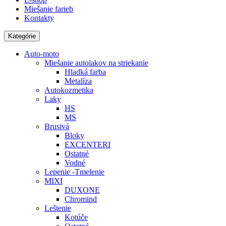
Miešanie farieb
Kontakty
Kategórie
Auto-moto
Miešanie autolakov na striekanie
Hladká farba
Metalíza
Autokozmetika
Laky
HS
MS
Brusivá
Bloky
EXCENTERI
Ostatné
Vodné
Lepenie -Tmelenie
MIXI
DUXONE
Chromind
Leštenie
Kotúče