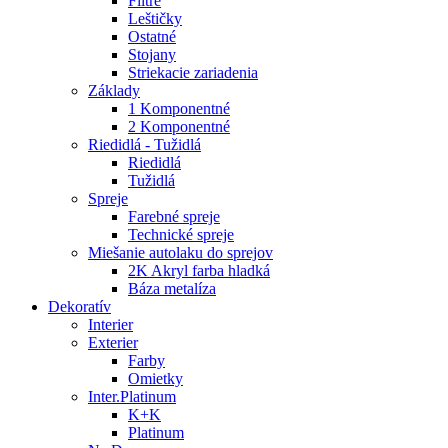
Filtre
Leštičky
Ostatné
Stojany
Striekacie zariadenia
Základy
1 Komponentné
2 Komponentné
Riedidlá - Tužidlá
Riedidlá
Tužidlá
Spreje
Farebné spreje
Technické spreje
Miešanie autolaku do sprejov
2K Akryl farba hladká
Báza metalíza
Dekoratív
Interier
Exterier
Farby
Omietky
Inter.Platinum
K+K
Platinum