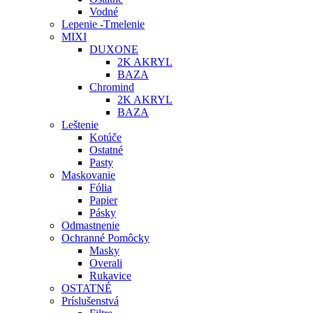
Vodné
Lepenie -Tmelenie
MIXI
DUXONE
2K AKRYL
BAZA
Chromind
2K AKRYL
BAZA
Leštenie
Kotúče
Ostatné
Pasty
Maskovanie
Fólia
Papier
Pásky
Odmastnenie
Ochranné Pomôcky
Masky
Overali
Rukavice
OSTATNÉ
Príslušenstvá