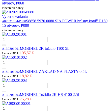
otvorov, P060
viaceré varianty
Vyberte variantu
S8858.5970.0080 SIA POWER brúsny kotúč D150,
A02021004-P080
15 otvorov, P080
viaceré varianty
MOBIHEL 2K tužidlo 1100 5L
A130201001
195,57 €
Cena s DPH:
MOBIHEL ZÁKLAD NA PLASTY 0,5L
A150101002
18,82 €
Cena s DPH:
MOBIHEL Tužidlo 2K HS 4100 2,5l
A130201003
75,28 €
Cena s DPH: