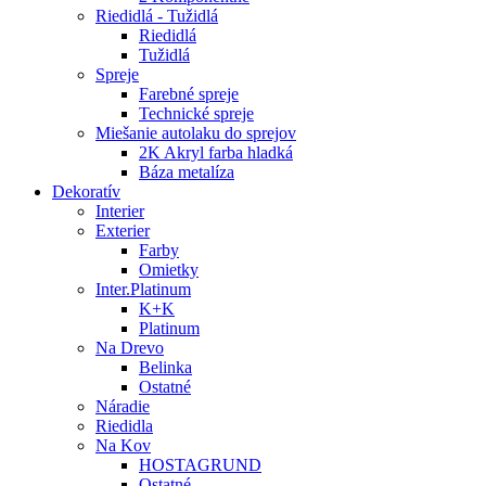
Riedidlá - Tužidlá
Riedidlá
Tužidlá
Spreje
Farebné spreje
Technické spreje
Miešanie autolaku do sprejov
2K Akryl farba hladká
Báza metalíza
Dekoratív
Interier
Exterier
Farby
Omietky
Inter.Platinum
K+K
Platinum
Na Drevo
Belinka
Ostatné
Náradie
Riedidla
Na Kov
HOSTAGRUND
Ostatné