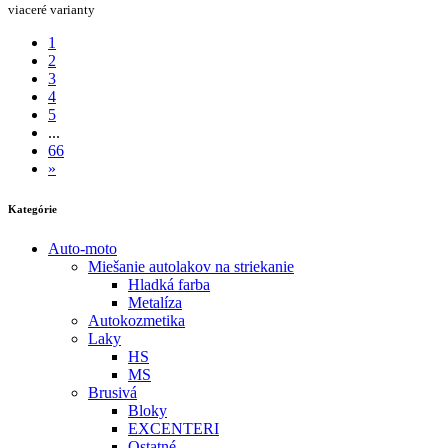
viaceré varianty
1
2
3
4
5
...
66
»
Kategórie
Auto-moto
Miešanie autolakov na striekanie
Hladká farba
Metalíza
Autokozmetika
Laky
HS
MS
Brusivá
Bloky
EXCENTERI
Ostatné