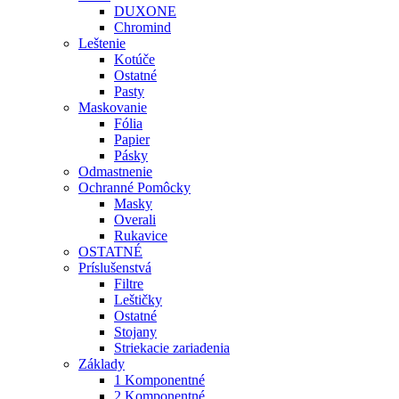
DUXONE
Chromind
Leštenie
Kotúče
Ostatné
Pasty
Maskovanie
Fólia
Papier
Pásky
Odmastnenie
Ochranné Pomôcky
Masky
Overali
Rukavice
OSTATNÉ
Príslušenstvá
Filtre
Leštičky
Ostatné
Stojany
Striekacie zariadenia
Základy
1 Komponentné
2 Komponentné