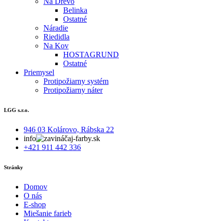
Na Drevo
Belinka
Ostatné
Náradie
Riedidla
Na Kov
HOSTAGRUND
Ostatné
Priemysel
Protipožiarny systém
Protipožiarny náter
LGG s.r.o.
946 03 Kolárovo, Rábska 22
info
aj-farby.sk
+421 911 442 336
Stránky
Domov
O nás
E-shop
Miešanie farieb