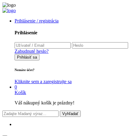
Prihlásenie / registrácia
Prihlásenie
Zabudnuté heslo?
Prihlásiť sa
Nemáte účet?
Kliknite sem a zaregistrujte sa
0
Košík
Váš nákupný košík je prázdny!
Vyhľadať