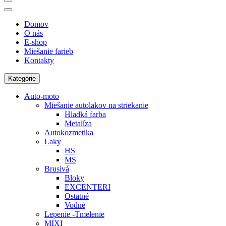
Domov
O nás
E-shop
Miešanie farieb
Kontakty
Kategórie
Auto-moto
Miešanie autolakov na striekanie
Hladká farba
Metalíza
Autokozmetika
Laky
HS
MS
Brusivá
Bloky
EXCENTERI
Ostatné
Vodné
Lepenie -Tmelenie
MIXI