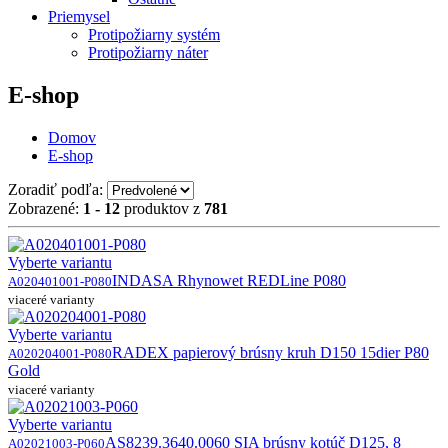
Priemysel
Protipožiarny systém
Protipožiarny náter
E-shop
Domov
E-shop
Zoradiť podľa:
Zobrazené:
1 - 12
produktov z
781
Vyberte variantu
INDASA Rhynowet REDLine P080
A020401001-P080
viaceré varianty
Vyberte variantu
RADEX papierový brúsny kruh D150 15dier P80
A020204001-P080
Gold
viaceré varianty
Vyberte variantu
AS8239.3640.0060 SIA brúsny kotúč D125, 8
A02021003-P060