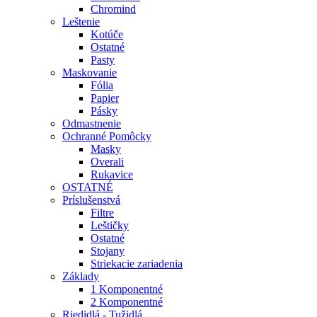
Chromind
Leštenie
Kotúče
Ostatné
Pasty
Maskovanie
Fólia
Papier
Pásky
Odmastnenie
Ochranné Pomôcky
Masky
Overali
Rukavice
OSTATNÉ
Príslušenstvá
Filtre
Leštičky
Ostatné
Stojany
Striekacie zariadenia
Základy
1 Komponentné
2 Komponentné
Riedidlá - Tužidlá