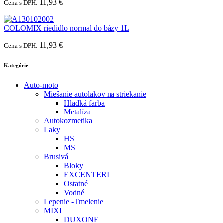
11,93 €
Cena s DPH:
COLOMIX riedidlo normal do bázy 1L
11,93 €
Cena s DPH:
Kategórie
Auto-moto
Miešanie autolakov na striekanie
Hladká farba
Metalíza
Autokozmetika
Laky
HS
MS
Brusivá
Bloky
EXCENTERI
Ostatné
Vodné
Lepenie -Tmelenie
MIXI
DUXONE