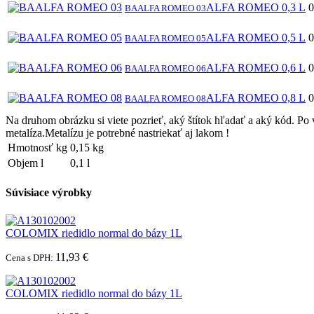
ALFA ROMEO 0,3 L
0
BAALFA ROMEO 03
ALFA ROMEO 0,5 L
0
BAALFA ROMEO 05
ALFA ROMEO 0,6 L
0
BAALFA ROMEO 06
ALFA ROMEO 0,8 L
0
BAALFA ROMEO 08
Na druhom obrázku si viete pozrieť, aký štítok hľadať a aký kód. Po
metalíza.Metalízu je potrebné nastriekať aj lakom !
Hmotnosť kg
0,15 kg
Objem l
0,1 l
Súvisiace výrobky
COLOMIX riedidlo normal do bázy 1L
11,93 €
Cena s DPH:
COLOMIX riedidlo normal do bázy 1L