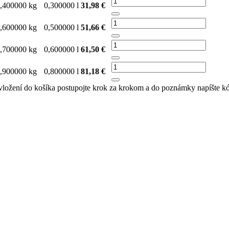
,400000 kg
0,300000 l
31,98 €
,600000 kg
0,500000 l
51,66 €
,700000 kg
0,600000 l
61,50 €
,900000 kg
0,800000 l
81,18 €
 vložení do košíka postupojte krok za krokom a do poznámky napíšte kó