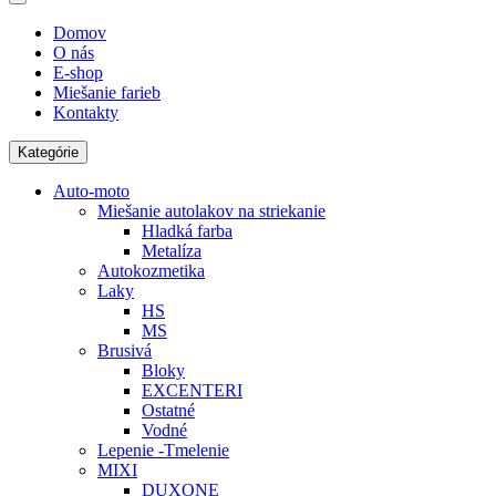
Domov
O nás
E-shop
Miešanie farieb
Kontakty
Kategórie
Auto-moto
Miešanie autolakov na striekanie
Hladká farba
Metalíza
Autokozmetika
Laky
HS
MS
Brusivá
Bloky
EXCENTERI
Ostatné
Vodné
Lepenie -Tmelenie
MIXI
DUXONE