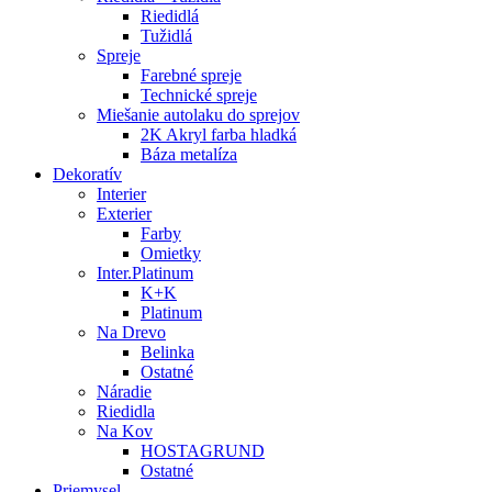
Riedidlá
Tužidlá
Spreje
Farebné spreje
Technické spreje
Miešanie autolaku do sprejov
2K Akryl farba hladká
Báza metalíza
Dekoratív
Interier
Exterier
Farby
Omietky
Inter.Platinum
K+K
Platinum
Na Drevo
Belinka
Ostatné
Náradie
Riedidla
Na Kov
HOSTAGRUND
Ostatné
Priemysel