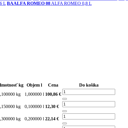
6 L
BAALFA ROMEO 08
ALFA ROMEO 0,8 L
Hmotnosť kg
Objem l
Cena
Do košíka
,100000 kg
1,000000 l
100,86 €
,150000 kg
0,100000 l
12,30 €
,300000 kg
0,200000 l
22,14 €