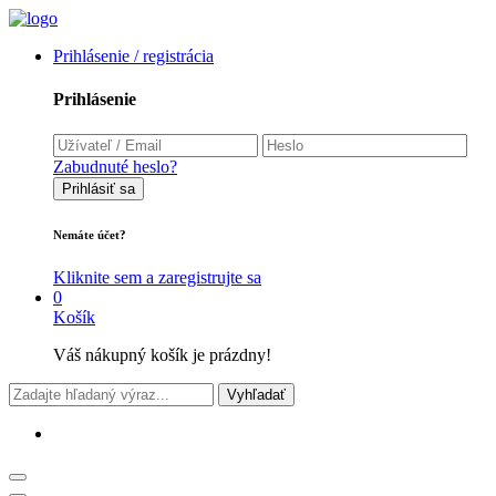
Prihlásenie / registrácia
Prihlásenie
Zabudnuté heslo?
Prihlásiť sa
Nemáte účet?
Kliknite sem a zaregistrujte sa
0
Košík
Váš nákupný košík je prázdny!
Vyhľadať