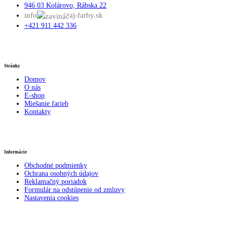
946 03 Kolárovo, Rábska 22
info
aj-farby.sk
+421 911 442 336
Stránky
Domov
O nás
E-shop
Miešanie farieb
Kontakty
Informácie
Obchodné podmienky
Ochrana osobných údajov
Reklamačný poriadok
Formulár na odstúpenie od zmluvy
Nastavenia cookies