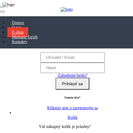
Domov
Prihlásenie / registrácia
O nás
E-shop
Prihlásenie
Miešanie farieb
Kontakty
Zabudnuté heslo?
Prihlásiť sa
Nemáte účet?
Kliknite sem a zaregistrujte sa
Košík
Váš nákupný košík je prázdny!