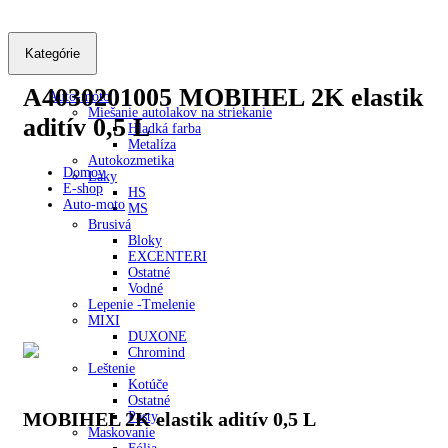
Kategórie
A4030201005
MOBIHEL 2K elastik
Auto-moto
Miešanie autolakov na striekanie
aditív 0,5 L
Hladká farba
Metalíza
Autokozmetika
Domov
Laky
E-shop
HS
Auto-moto
MS
Brusivá
Bloky
EXCENTERI
Ostatné
Vodné
Lepenie -Tmelenie
MIXI
DUXONE
Chromind
Leštenie
Kotúče
Ostatné
MOBIHEL 2K elastik aditív 0,5 L
Pasty
Maskovanie