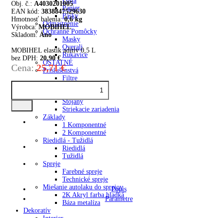
Fólia
Obj. č.:
A4030201005
Papier
EAN kód:
3838847529630
Pásky
Hmotnosť balenia:
0,6 kg
Odmastnenie
Výrobca:
MOBIHEL
Ochranné Pomôcky
Skladom:
Áno
Masky
Overali
MOBIHEL elastik aditív 0,5 L
Rukavice
bez DPH:
20,90 €
OSTATNÉ
Cena:
25,71 €
Príslušenstvá
Filtre
Leštičky
Ostatné
Stojany
Striekacie zariadenia
Základy
1 Komponentné
2 Komponentné
Riedidlá - Tužidlá
Riedidlá
Tužidlá
Spreje
Farebné spreje
Technické spreje
Miešanie autolaku do sprejov
Popis
2K Akryl farba hladká
Parametre
Báza metalíza
Dekoratív