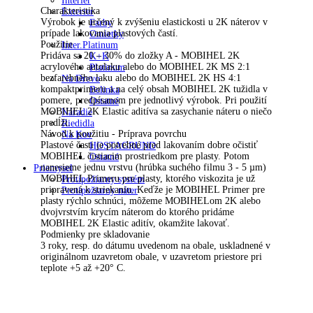
Interier
Charakteristika
Exterier
Výrobok je určený k zvýšeniu elastickosti u 2K náterov v
Farby
prípade lakovania plastových častí.
Omietky
Použitie
Inter.Platinum
Pridáva sa 20 – 30% do zložky A - MOBIHEL 2K
K+K
acrylového autolaku alebo do MOBIHEL 2K MS 2:1
Platinum
bezfarebného laku alebo do MOBIHEL 2K HS 4:1
Na Drevo
kompaktprimeru a na celý obsah MOBIHEL 2K tužidla v
Belinka
pomere, predpísanom pre jednotlivý výrobok. Pri použití
Ostatné
MOBIHEL 2K Elastic aditíva sa zasychanie náteru o niečo
Náradie
predĺži.
Riedidla
Návod k použitiu - Príprava povrchu
Na Kov
Plastové časti je potrebné pred lakovaním dobre očistiť
HOSTAGRUND
MOBIHEL čistiacim prostriedkom pre plasty. Potom
Ostatné
nanesieme jednu vrstvu (hrúbka suchého filmu 3 - 5 µm)
Priemysel
MOBIHEL Primeru pre plasty, ktorého viskozita je už
Protipožiarny systém
pripravená k striekaniu. Keďže je MOBIHEL Primer pre
Protipožiarny náter
plasty rýchlo schnúci, môžeme MOBIHELom 2K alebo
dvojvrstvím krycím náterom do ktorého pridáme
MOBIHEL 2K Elastic aditív, okamžite lakovať.
Podmienky pre skladovanie
3 roky, resp. do dátumu uvedenom na obale, uskladnené v
originálnom uzavretom obale, v uzavretom priestore pri
teplote +5 až +20° C.