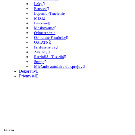
Laky
Brusivá
Lepenie -Tmelenie
MIXI
Leštenie
Maskovanie
Odmastnenie
Ochranné Pomôcky
OSTATNÉ
Príslušenstvá
Základy
Riedidlá - Tužidlá
Spreje
Miešanie autolaku do sprejov
Dekoratív
Priemysel
LGG s.r.o.