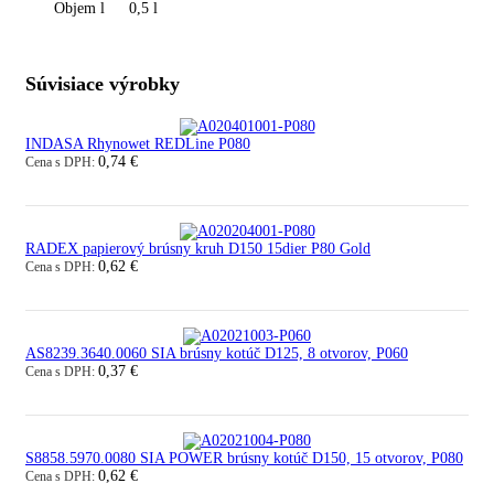
Objem l
0,5 l
Súvisiace výrobky
INDASA Rhynowet REDLine P080
0,74 €
Cena s DPH:
RADEX papierový brúsny kruh D150 15dier P80 Gold
0,62 €
Cena s DPH:
AS8239.3640.0060 SIA brúsny kotúč D125, 8 otvorov, P060
0,37 €
Cena s DPH:
S8858.5970.0080 SIA POWER brúsny kotúč D150, 15 otvorov, P080
0,62 €
Cena s DPH: